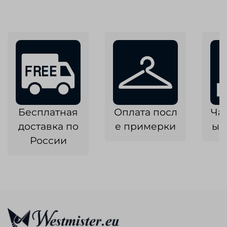
Бесплатная
Оплата посл
Ча
доставка по
е примерки
ык
России