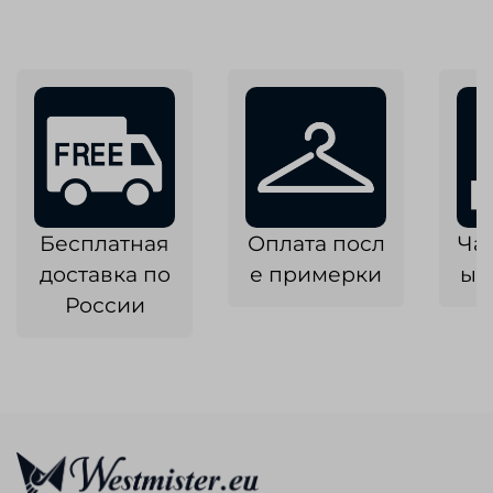
Бесплатная
Оплата посл
Ча
доставка по
е примерки
ык
России