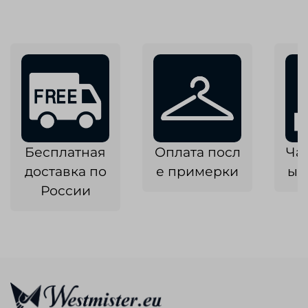
Бесплатная
Оплата посл
Ча
доставка по
е примерки
ык
России