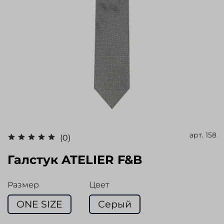
арт.
158
(0)
Галстук ATELIER F&B
Размер
Цвет
ONE SIZE
Серый