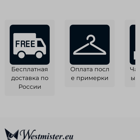
Бесплатная
Оплата посл
Ча
доставка по
е примерки
ык
России