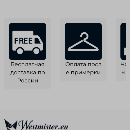
Бесплатная
Оплата посл
Ча
доставка по
е примерки
ык
России