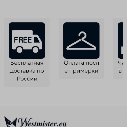
Бесплатная
Оплата посл
Ча
доставка по
е примерки
ык
России