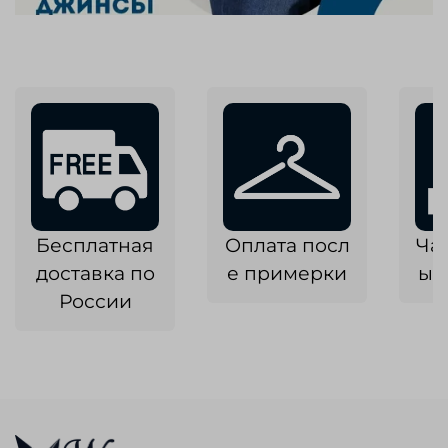
Бесплатная
Оплата посл
Ча
доставка по
е примерки
ык
России