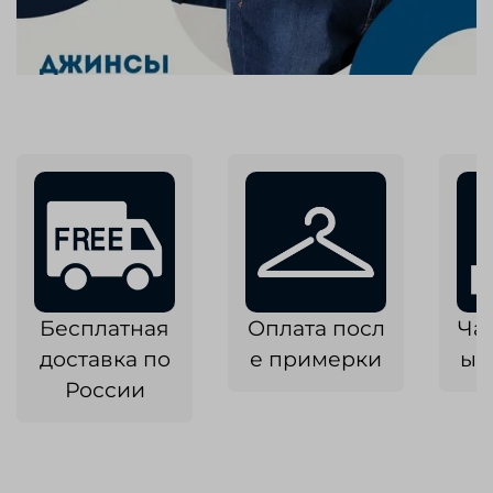
Бесплатная
Оплата посл
Ча
доставка по
е примерки
ык
России