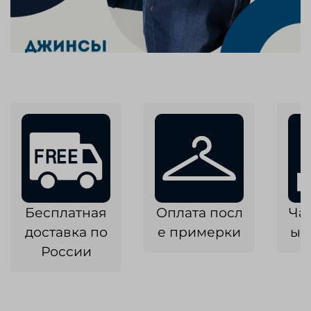
Бесплатная
Оплата посл
Ча
доставка по
е примерки
ык
России