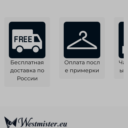
Бесплатная
Оплата посл
Ча
доставка по
е примерки
ык
России