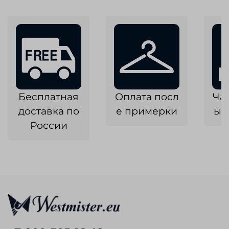
Бесплатная
Оплата посл
Ча
доставка по
е примерки
ык
России