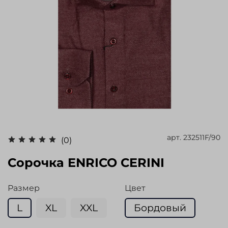
арт.
232511F/90
(0)
Сорочка ENRICO CERINI
Размер
Цвет
L
XL
XXL
Бордовый