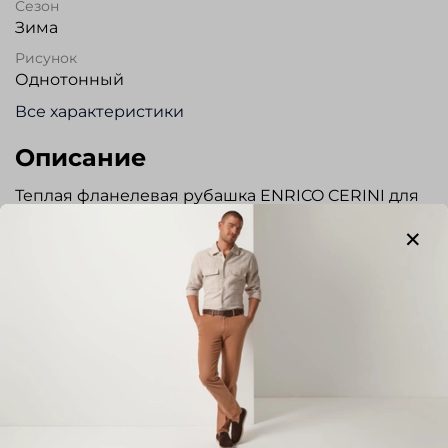
Сезон
Зима
Рисунок
Однотонный
Все характеристики
Описание
Теплая фланелевая рубашка ENRICO CERINI для
повседневной носки полуприлегающего
силуэта, из высококачественной смесовой ткани.
Модель без кармана. Регулируемый манжет.
Прекрасно сочетается с джинсами, а также
брюками чинос. Прекрасный вариант для
повседневнй носки.
Отзывы
Отзывов еще никто не оставлял