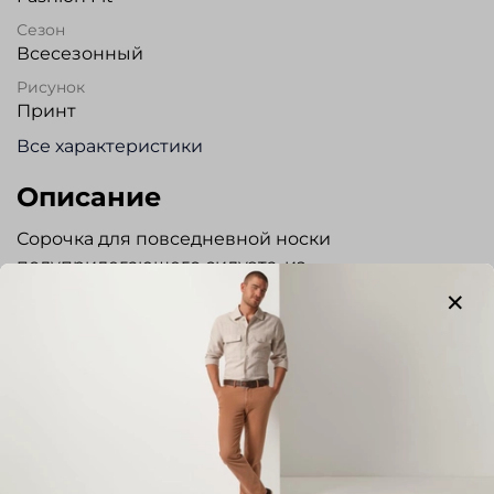
Сезон
Всесезонный
Рисунок
Принт
Все характеристики
Описание
Сорочка для повседневной носки
полуприлегающего силуэта, из
высококачественного хлопка с добавлением
эластана. Ткань прочная, растяжимая и
устойчива к деформации. Модель без кармана.
Регулируемый манжет. Прекрасно сочетается с
джинсами, трикотажем и пиджаками в стиле
casual.Отличный вариант для повседневной
носки.