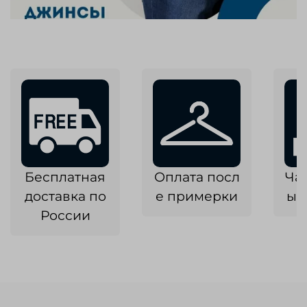
Бесплатная
Оплата посл
Ча
доставка по
е примерки
ык
России