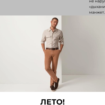
не нару
«дыхани
манжет.
для дел
городск
Отз
Отзывов
Напис
ЛЕТО!