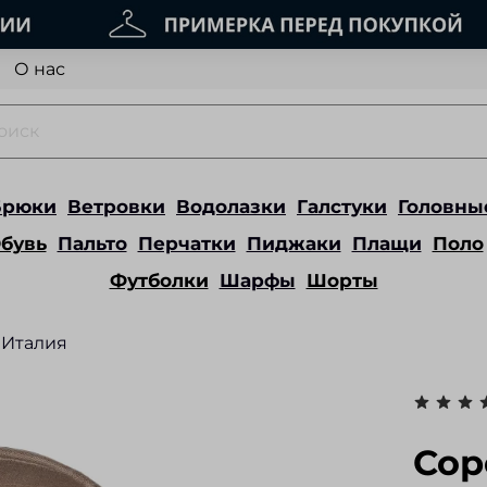
О нас
Брюки
Ветровки
Водолазки
Галстуки
Головны
бувь
Пальто
Перчатки
Пиджаки
Плащи
Поло
Футболки
Шарфы
Шорты
Италия
Сор