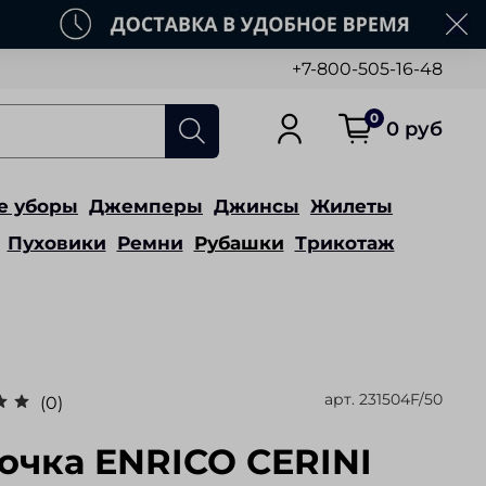
+7-800-505-16-48
0
0 руб
е уборы
Джемперы
Джинсы
Жилеты
Пуховики
Ремни
Рубашки
Трикотаж
арт.
231504F/50
(0)
очка ENRICO CERINI