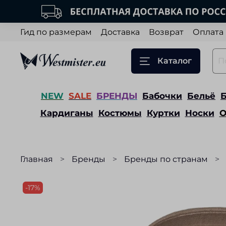
Гид по размерам
Доставка
Возврат
Оплата
Каталог
NEW
SALE
БРЕНДЫ
Бабочки
Бельё
Кардиганы
Костюмы
Куртки
Носки
О
Главная
Бренды
Бренды по странам
-17%