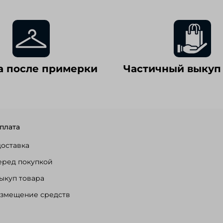
а после примерки
Частичный выкуп
плата
доставка
еред покупкой
ыкуп товара
озмещение средств