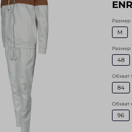
ENR
Размер
M
Размер 
48
Обхват 
84
Обхват 
96