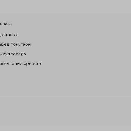
плата
доставка
еред покупкой
ыкуп товара
озмещение средств