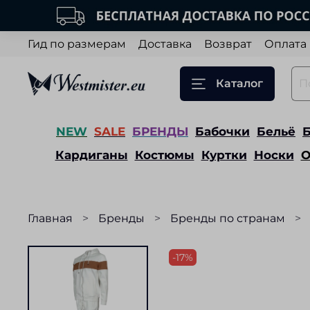
Гид по размерам
Доставка
Возврат
Оплата
Каталог
NEW
SALE
БРЕНДЫ
Бабочки
Бельё
Кардиганы
Костюмы
Куртки
Носки
О
Главная
Бренды
Бренды по странам
-17%