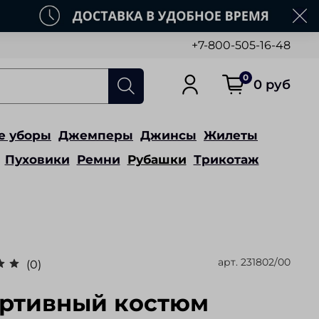
+7-800-505-16-48
0
0 руб
е уборы
Джемперы
Джинсы
Жилеты
Пуховики
Ремни
Рубашки
Трикотаж
арт.
231802/00
(0)
ртивный костюм