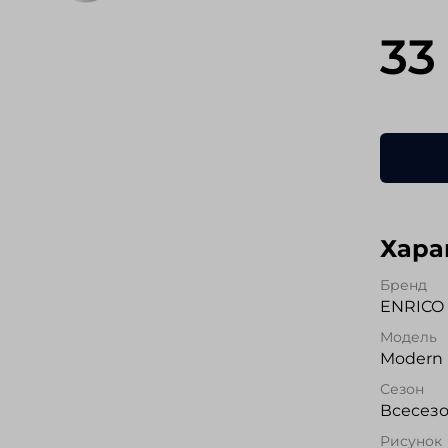
33
Хара
Бренд
ENRICO 
Модель
Modern 
Сезон
Всесез
Рисунок