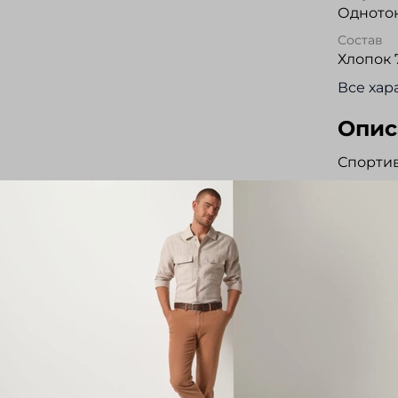
Одното
Состав
Хлопок 
Все хар
Опис
Спорти
хлопков
изделии
египетс
капюшон
. Брюки
со шнур
молнии,
прогуло
Отз