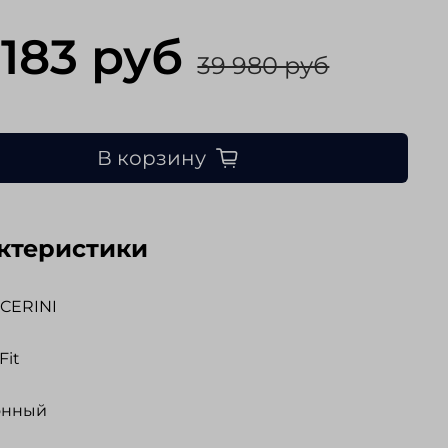
 183 руб
39 980 руб
В корзину
ктеристики
CERINI
Fit
онный