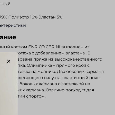
нный
79% Полиэстр 16% Эластан 5%
актеристики
ание
вный костюм ENRICO CERINI выполнен из
ого трикотажа с добавлением эластана . В
 использована пряжа из высококачественного
кого хлопка. Олимпийка – прямого кроя с
ом. Застежка на молнию. Два боковых кармана
 полуприлегающего силуэта, эластичный пояс
ком. Два боковых кармана с застежкой на
 два задних кармана. Отлично подходит для
к и занятий спортом.
ывы