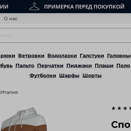
О нас
Брюки
Ветровки
Водолазки
Галстуки
Головны
бувь
Пальто
Перчатки
Пиджаки
Плащи
Поло
Футболки
Шарфы
Шорты
Италия
Спо