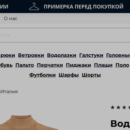
О нас
Брюки
Ветровки
Водолазки
Галстуки
Головны
бувь
Пальто
Перчатки
Пиджаки
Плащи
Поло
Футболки
Шарфы
Шорты
Италия
Вод