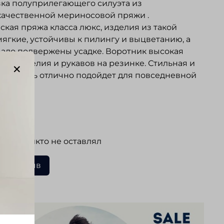
ка полуприлегающего силуэта из
ачественной мериносовой пряжи .
ская пряжа класса люкс, изделия из такой
ягкие, устойчивы к пилингу и выцветанию, а
мало подвержены усадке. Воротник высокая
 Низ изделия и рукавов на резинке. Стильная и
ная вещь отлично подойдет для повседневной
ывы
 еще никто не оставлял
ать отзыв