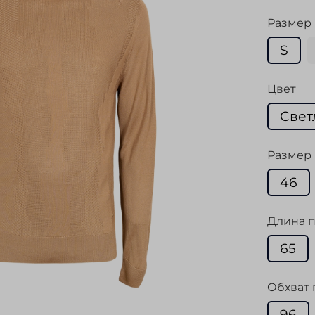
Размер
S
Цвет
Свет
Размер 
46
Длина п
65
Обхват 
96