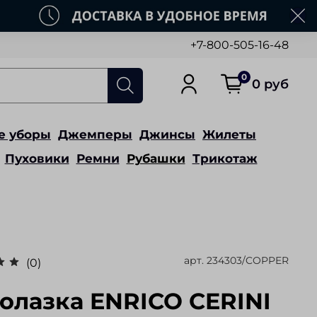
+7-800-505-16-48
0
0 руб
е уборы
Джемперы
Джинсы
Жилеты
Пуховики
Ремни
Рубашки
Трикотаж
арт.
234303/COPPER
(0)
олазка ENRICO CERINI