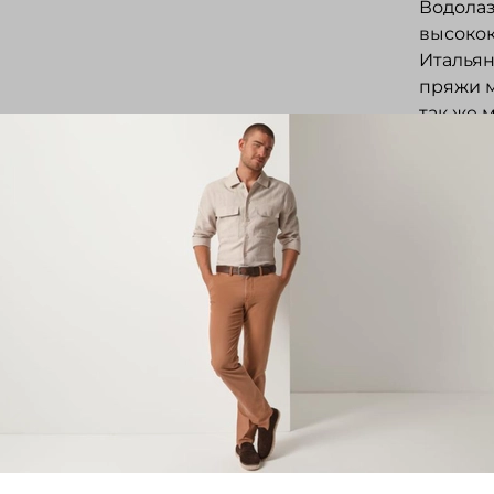
Водолаз
высокок
Итальян
пряжи м
так же 
стойка.
элегант
носки.
Отз
Отзывов
Напис