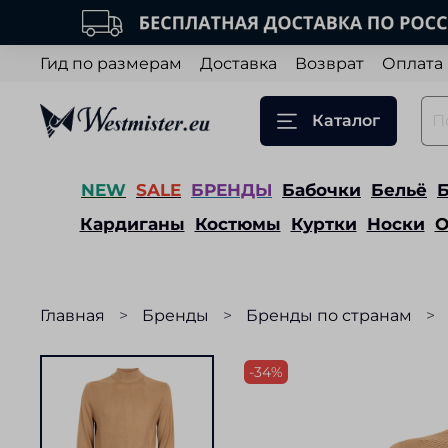
Гид по размерам
Доставка
Возврат
Оплата
Каталог
NEW
SALE
БРЕНДЫ
Бабочки
Бельё
Кардиганы
Костюмы
Куртки
Носки
О
Главная
Бренды
Бренды по странам
-34%