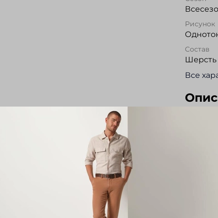
Всесез
Рисунок
Одното
Состав
Шерсть
Все хар
Опис
Водолаз
высокок
Итальян
пряжи м
так же 
стойка.
элегант
носки.