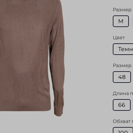
Размер
M
Цвет
Темн
Размер 
48
Длина п
66
Обхват 
100