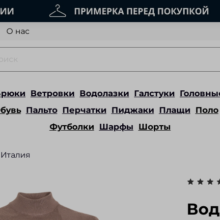
О нас
Брюки
Ветровки
Водолазки
Галстуки
Головны
бувь
Пальто
Перчатки
Пиджаки
Плащи
Поло
Футболки
Шарфы
Шорты
Италия
Вод