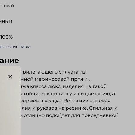
онный
нный
 100%
актеристики
ание
ка полуприлегающего силуэта из
ачественной мериносовой пряжи .
ская пряжа класса люкс, изделия из такой
ягкие, устойчивы к пилингу и выцветанию, а
мало подвержены усадке. Воротник высокая
 Низ изделия и рукавов на резинке. Стильная и
ная вещь отлично подойдет для повседневной