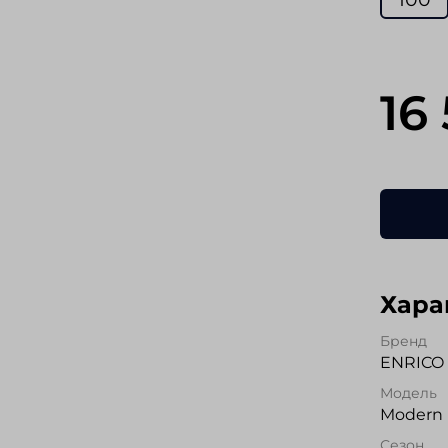
16
Хара
Бренд
ENRICO 
Модель
Modern 
Сезон