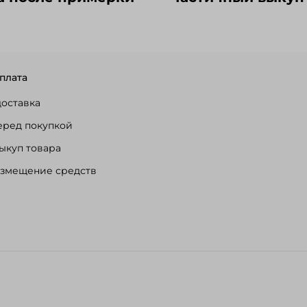
плата
доставка
еред покупкой
ыкуп товара
озмещение средств