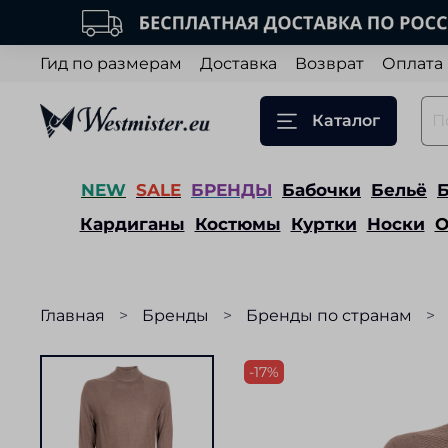
Гид по размерам
Доставка
Возврат
Оплата
Каталог
NEW
SALE
БРЕНДЫ
Бабочки
Бельё
Кардиганы
Костюмы
Куртки
Носки
О
Главная
Бренды
Бренды по странам
-17%