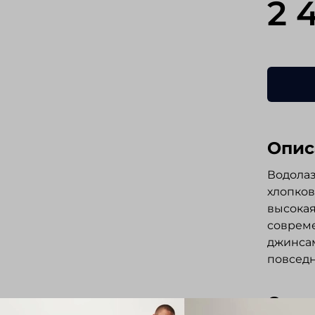
2 
Опис
Водолаз
хлопков
высокая
совреме
джинсам
повседн
Отз