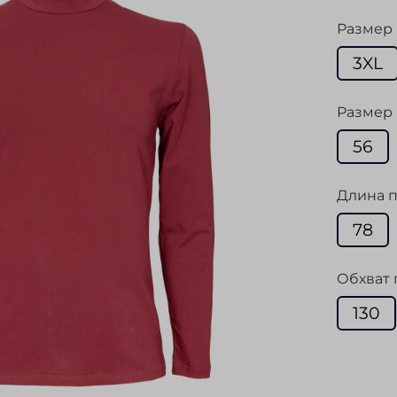
Размер
3XL
Размер 
56
Длина п
78
Обхват 
130