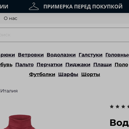
О нас
Брюки
Ветровки
Водолазки
Галстуки
Головны
бувь
Пальто
Перчатки
Пиджаки
Плащи
Поло
Футболки
Шарфы
Шорты
Италия
Вод