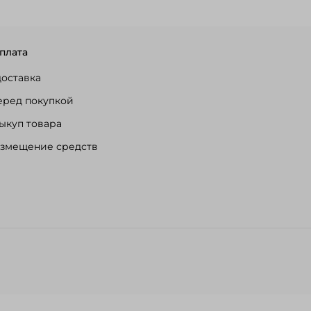
плата
доставка
еред покупкой
ыкуп товара
озмещение средств