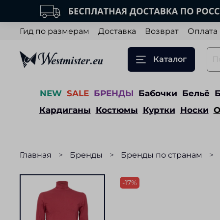
Гид по размерам
Доставка
Возврат
Оплата
Каталог
NEW
SALE
БРЕНДЫ
Бабочки
Бельё
Кардиганы
Костюмы
Куртки
Носки
О
Главная
Бренды
Бренды по странам
-17%