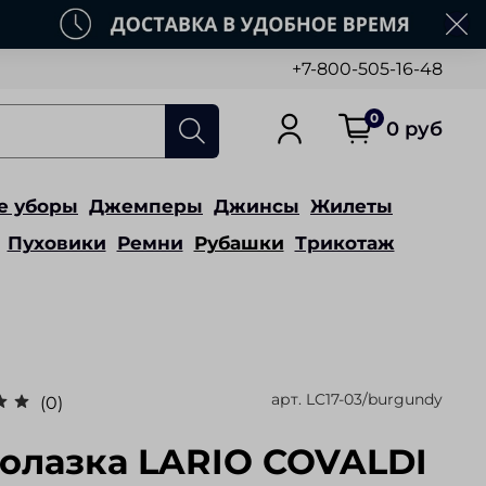
+7-800-505-16-48
0
0 руб
е уборы
Джемперы
Джинсы
Жилеты
Пуховики
Ремни
Рубашки
Трикотаж
арт.
LC17-03/burgundy
(0)
олазка LARIO COVALDI