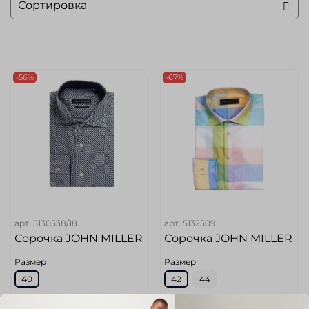
-56%
-67%
арт.
5130538/18
арт.
5132509
Сорочка JOHN MILLER
Сорочка JOHN MILLER
Размер
Размер
40
42
44
Цвет
Цвет