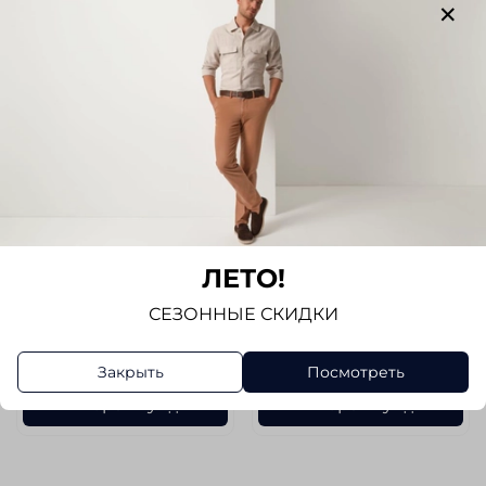
Темно-Синий
Цветной
Обхват талии (Без категории)
Обхват талии (Без категории)
108
106
Длина по спинке (Без
Длина по спинке (Без
категории)
категории)
82
81
Длина рукава (Без категории)
Длина рукава (Без категории)
68
67,5
ЛЕТО!
Обхват груди (Без категории)
Обхват груди (Без категории)
114
117
СЕЗОННЫЕ СКИДКИ
19 980 руб
17 980 руб
8 789 руб
5 929 руб
Закрыть
Посмотреть
В корзину
В корзину