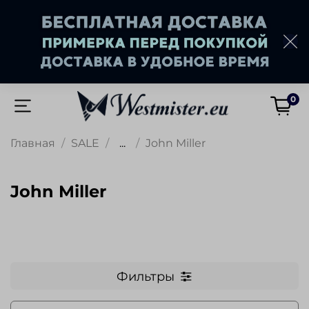
0
Главная
SALE
...
John Miller
John Miller
Фильтры