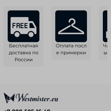
Бесплатная
Оплата посл
Ча
доставка по
е примерки
ык
России