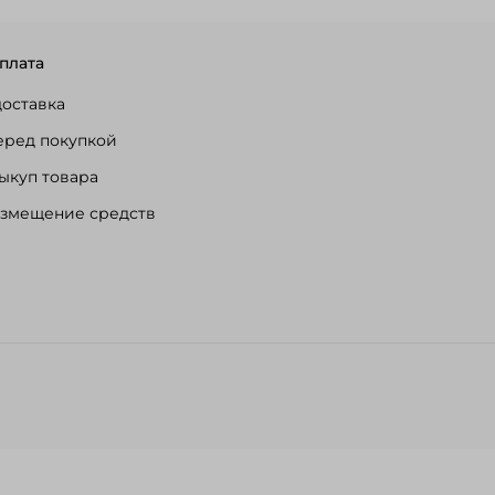
плата
доставка
еред покупкой
ыкуп товара
озмещение средств