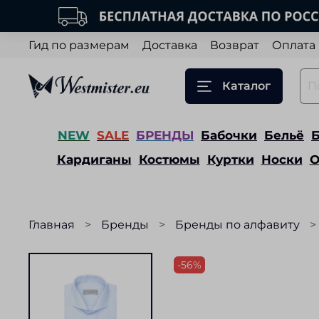
Гид по размерам
Доставка
Возврат
Оплата
Каталог
NEW
SALE
БРЕНДЫ
Бабочки
Бельё
Кардиганы
Костюмы
Куртки
Носки
О
Главная
Бренды
Бренды по алфавиту
-56%