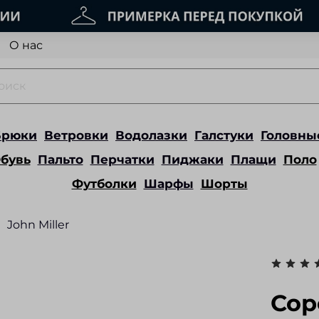
О нас
Брюки
Ветровки
Водолазки
Галстуки
Головны
бувь
Пальто
Перчатки
Пиджаки
Плащи
Поло
Футболки
Шарфы
Шорты
John Miller
Сор