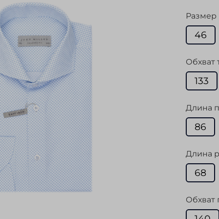
Размер
46
Обхват 
133
Длина п
86
Длина р
68
Обхват 
140