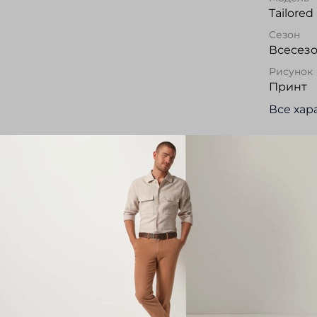
Tailored 
Сезон
Всесез
Рисунок
Принт
Все хар
Опис
Сорочка
силуэта
«EASY I
по шир
Прекрас
Отз