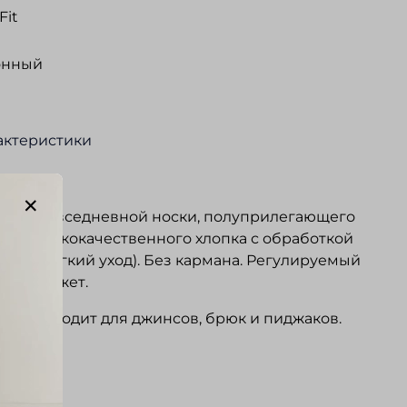
Fit
онный
актеристики
ание
 для повседневной носки, полуприлегающего
 из высококачественного хлопка с обработкой
RON» (легкий уход). Без кармана. Регулируемый
ине манжет.
но подходит для джинсов, брюк и пиджаков.
ывы