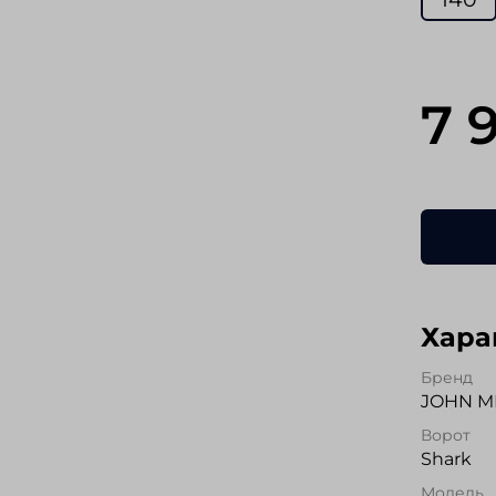
7 
Хара
Бренд
JOHN M
Ворот
Shark
Модель