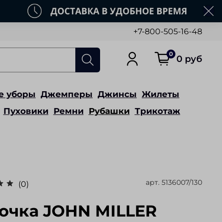
+7-800-505-16-48
0
0 руб
е уборы
Джемперы
Джинсы
Жилеты
Пуховики
Ремни
Рубашки
Трикотаж
арт.
5136007/130
(0)
очка JOHN MILLER