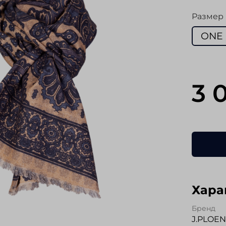
Размер
ONE 
3 
Хара
Бренд
J.PLOE