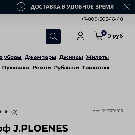
+7-800-505-16-48
0
0 руб
е уборы
Джемперы
Джинсы
Жилеты
Пуховики
Ремни
Рубашки
Трикотаж
арт.
198121/013
(0)
ф J.PLOENES