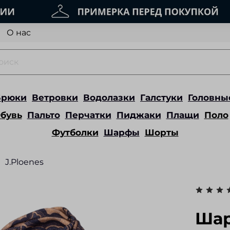
О нас
Брюки
Ветровки
Водолазки
Галстуки
Головны
бувь
Пальто
Перчатки
Пиджаки
Плащи
Поло
Футболки
Шарфы
Шорты
J.Ploenes
Шар