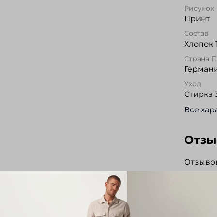
Рисунок
Принт
Состав
Хлопок 
Страна 
Герман
Уход
Стирка 3
Все хар
Отз
Отзывов
Напис