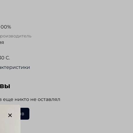
100%
Производитель
ия
0 С.
актеристики
ывы
 еще никто не оставлял
ать отзыв