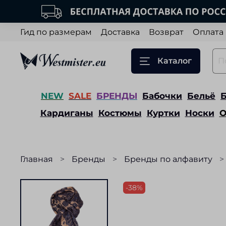
Гид по размерам
Доставка
Возврат
Оплата
Каталог
NEW
SALE
БРЕНДЫ
Бабочки
Бельё
Кардиганы
Костюмы
Куртки
Носки
О
Главная
Бренды
Бренды по алфавиту
-38%