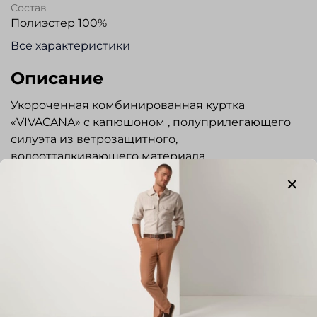
Состав
Полиэстер 100%
Все характеристики
Описание
Укороченная комбинированная куртка
«VIVACANA» с капюшоном , полуприлегающего
силуэта из ветрозащитного,
водоотталкивающего материала .
Отстегивающийся капюшон с утягивающей
кулисой. Воротник-стойка с мехом внутри.
Застежка на молнию . Два боковых кармана с
застежкой на молнию. Внутри карманов для
дополнительного тепла - мягкий флис.
Предусмотрено два внутренних кармана. По
низу куртки утягивающая кулиса. В изделии
Показать полностью
использован наполнитель био-пух который
обеспечит комфорт даже в самые холодные
Отзывы