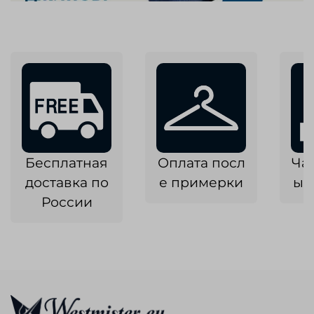
Бесплатная
Оплата посл
Ча
доставка по
е примерки
ык
России