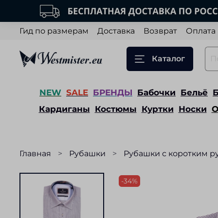
Гид по размерам
Доставка
Возврат
Оплата
Каталог
NEW
SALE
БРЕНДЫ
Бабочки
Бельё
Кардиганы
Костюмы
Куртки
Носки
О
Главная
Рубашки
Рубашки с коротким р
-34%