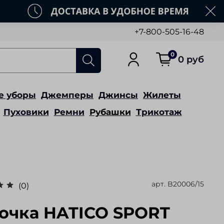
+7-800-505-16-48
0
0 руб
е уборы
Джемперы
Джинсы
Жилеты
Пуховики
Ремни
Рубашки
Трикотаж
арт.
B20006/15
(0)
очка HATICO SPORT