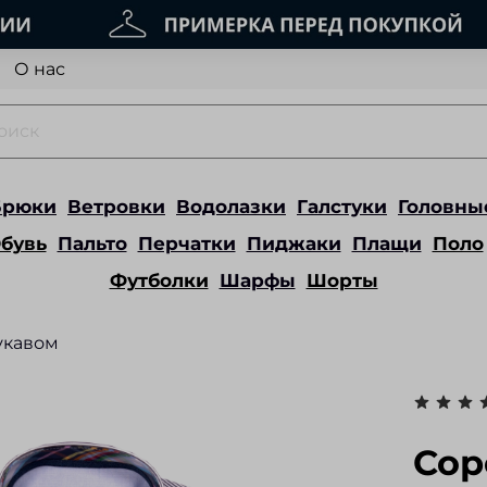
О нас
Брюки
Ветровки
Водолазки
Галстуки
Головны
бувь
Пальто
Перчатки
Пиджаки
Плащи
Поло
Футболки
Шарфы
Шорты
укавом
Сор