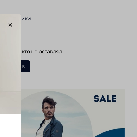
а
актеристики
ывы
 еще никто не оставлял
ать отзыв