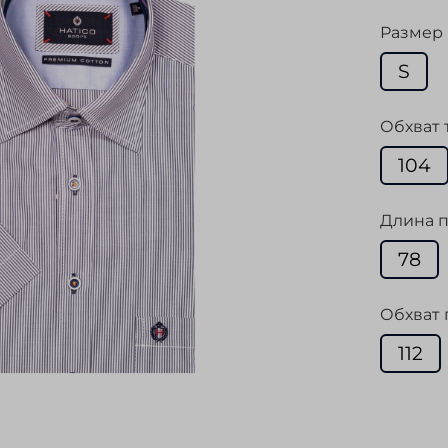
Размер
S
Обхват 
104
Длина п
78
Обхват 
112