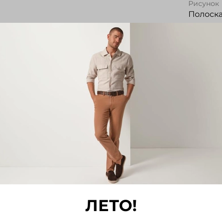
Рисунок
Полоск
Все хар
Отз
Отзывов
Напис
ЛЕТО!