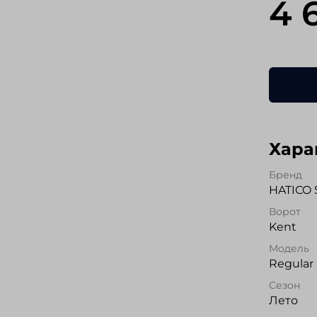
4 
Хара
Бренд
HATICO
Ворот
Kent
Модель
Regular 
Сезон
Лето