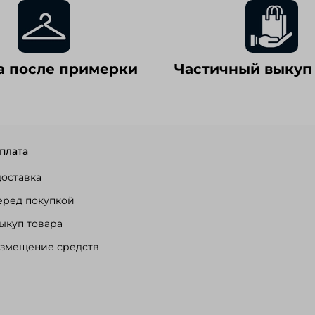
а после примерки
Частичный выкуп
плата
доставка
еред покупкой
ыкуп товара
озмещение средств