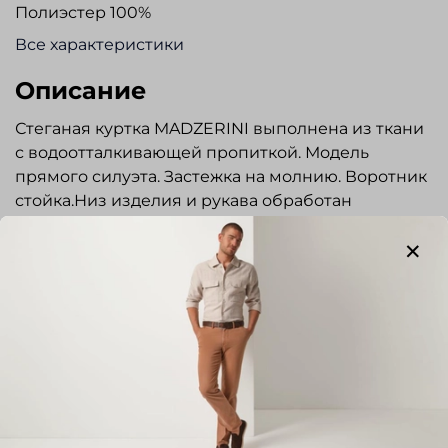
Полиэстер 100%
Все характеристики
Описание
Стеганая куртка MADZERINI выполнена из ткани
с водоотталкивающей пропиткой. Модель
прямого силуэта. Застежка на молнию. Воротник
стойка.Низ изделия и рукава обработан
эластичной тесьмой. Два внешних кармана на
молнии, один внутренний карман на молнии. В
изделии использовано наполнение «VALTHERM».
Этот современный высокотехнологичный
утеплитель, разработанный и запатентованный
в Италии, имеет интересную структуру:
огромное количество микроскопических
Показать полностью
полостей, содержащих внутри себя воздушные
пузырьки. Таким образом, вокруг тела человека
Отзывы
создается своеобразная воздушная подушка,