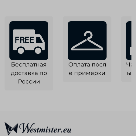
Бесплатная
Оплата посл
Ча
доставка по
е примерки
ык
России