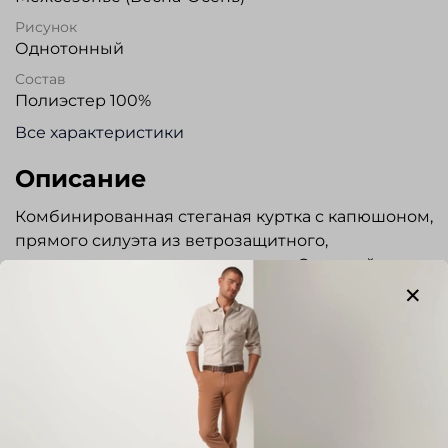
Рисунок
Однотонный
Состав
Полиэстер 100%
Все характеристики
Описание
Комбинированная стеганая куртка с капюшоном,
прямого силуэта из ветрозащитного,
водоотталкивающего материала. Съемный
капюшон с утягивающей кулисой. Воротник-
стойка. Застежка на молнию и ветрозащитный
клапан на кнопках. Четыре боковых кармана с
застежкой на кнопки. Два нагрудных кармана с
застежкой на кнопки. Для дополнительного
тепла, внутри карманов мягкий флис.
Предусмотрено два внутренних кармана с