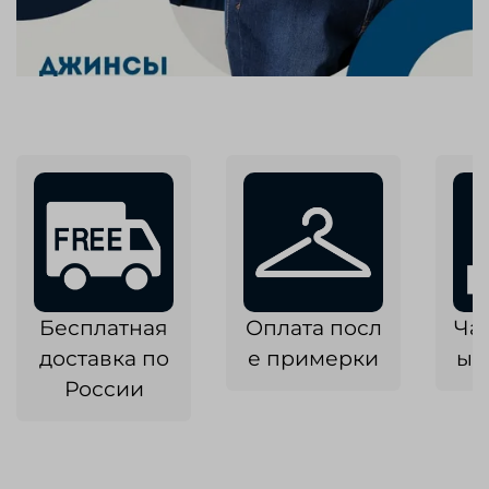
Бесплатная
Оплата посл
Ча
доставка по
е примерки
ык
России