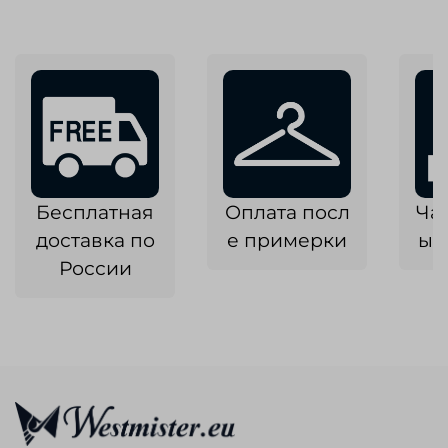
Бесплатная
Оплата посл
Ча
доставка по
е примерки
ык
России