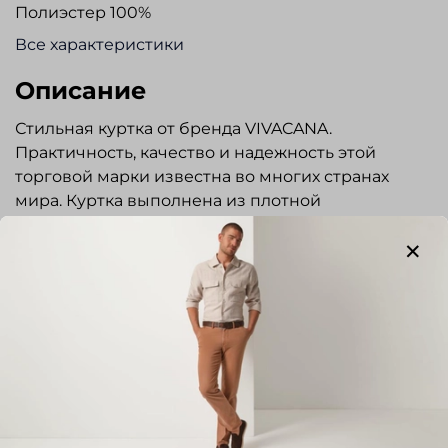
Полиэстер 100%
Все характеристики
Описание
Стильная куртка от бренда VIVACANA.
Практичность, качество и надежность этой
торговой марки известна во многих странах
мира. Куртка выполнена из плотной
непромокаемой, ветрозащитной ткани с тонким
слоем утеплителя. Прямого силуэта.
Отстегивающийся капюшон с утягивающей
кулисой. Воротник-стойка Застежка на молнию.
Два боковых кармана на молнии. Два
вместительных внутренних кармана с застежкой
на молнию и магниты. На левом рукаве
Показать полностью
фирменный логотип. Легкая, удобная, отличный
вариант для повседневной носки.
Отзывы