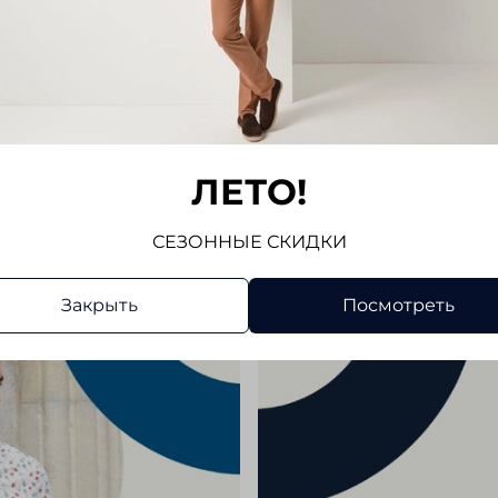
молнию
логотип
Показат
повседн
Отз
Отзывов
ЛЕТО!
Напис
СЕЗОННЫЕ СКИДКИ
Закрыть
Посмотреть