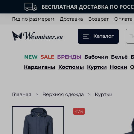
Гид по размерам
Доставка
Возврат
Оплата
Каталог
NEW
SALE
БРЕНДЫ
Бабочки
Бельё
Кардиганы
Костюмы
Куртки
Носки
О
Главная
Верхняя одежда
Куртки
-17%