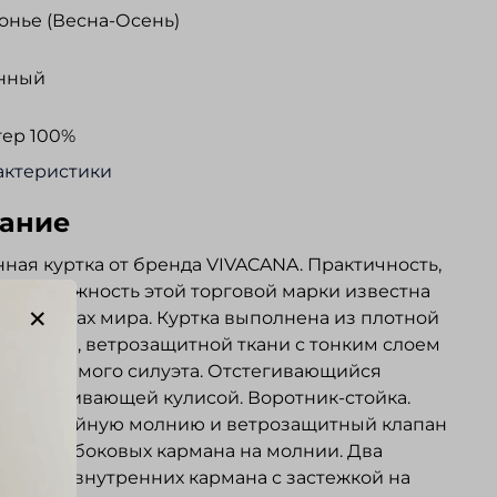
нье (Весна-Осень)
нный
тер 100%
актеристики
ание
ная куртка от бренда VIVACANA. Практичность,
о и надежность этой торговой марки известна
их странах мира. Куртка выполнена из плотной
каемой, ветрозащитной ткани с тонким слоем
еля. Прямого силуэта. Отстегивающийся
 с утягивающей кулисой. Воротник-стойка.
а на двойную молнию и ветрозащитный клапан
ках. Два боковых кармана на молнии. Два
ельных внутренних кармана с застежкой на