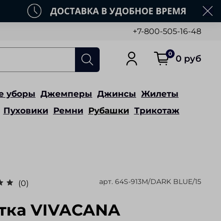
+7-800-505-16-48
0
0 руб
е уборы
Джемперы
Джинсы
Жилеты
Пуховики
Ремни
Рубашки
Трикотаж
арт.
64S-913M/DARK BLUE/15
(0)
тка VIVACANA