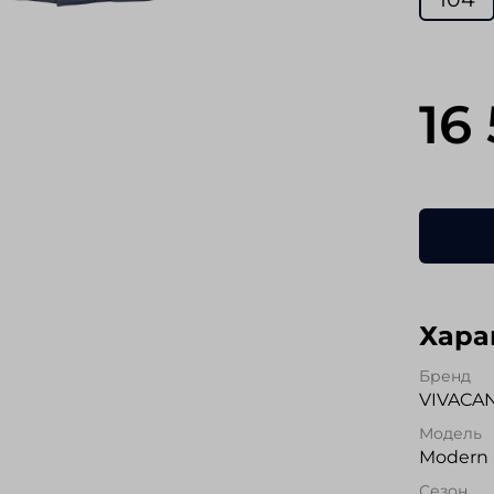
16
Хара
Бренд
VIVACA
Модель
Modern 
Сезон