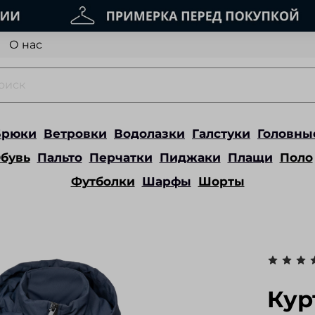
О нас
Брюки
Ветровки
Водолазки
Галстуки
Головны
бувь
Пальто
Перчатки
Пиджаки
Плащи
Поло
Футболки
Шарфы
Шорты
Кур