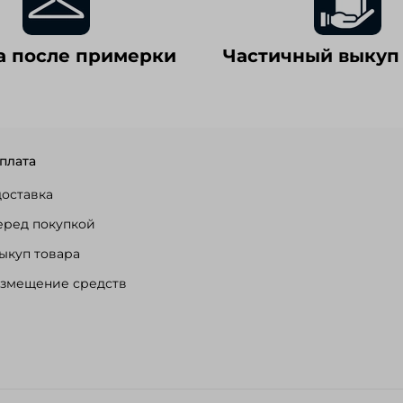
а после примерки
Частичный выкуп
плата
доставка
еред покупкой
ыкуп товара
озмещение средств