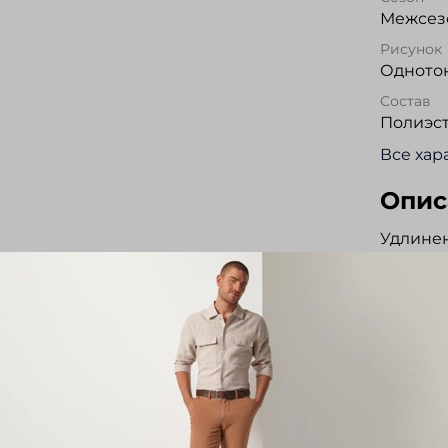
Межсезо
Рисунок
Одното
Состав
Полиэс
Все хар
Опис
Удлинен
качеств
во мног
непромо
утеплит
капюшон
Застежк
на кноп
вместит