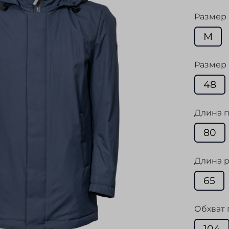
Размер
M
Размер 
48
Длина п
80
Длина р
65
Обхват 
104