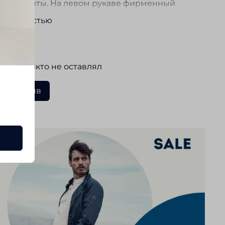
 и магниты. На левом рукаве фирменный
. Легкая, удобная, отличный вариант для
ь полностью
евной носки.
ывы
 еще никто не оставлял
ать отзыв