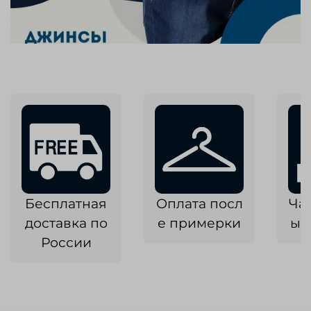
Бесплатная
Оплата посл
Ча
доставка по
е примерки
ык
России