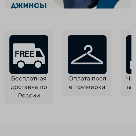
Бесплатная
Оплата посл
Ча
доставка по
е примерки
ык
России