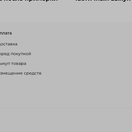
плата
доставка
еред покупкой
ыкуп товара
озмещение средств