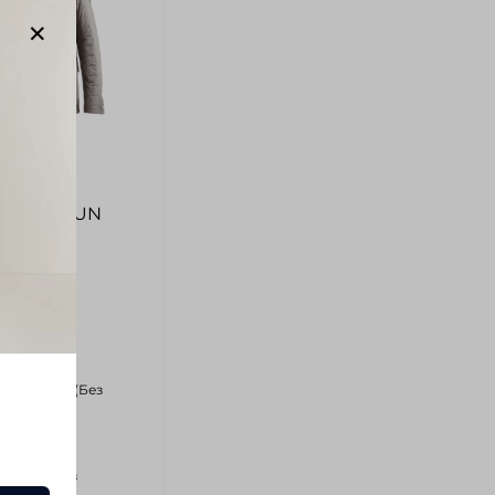
/6651/392
ка MABRUN
-Серый
ркетплейс (Без
)
спинке (Без
)