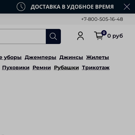
+7-800-505-16-48
0
0 руб
е уборы
Джемперы
Джинсы
Жилеты
Пуховики
Ремни
Рубашки
Трикотаж