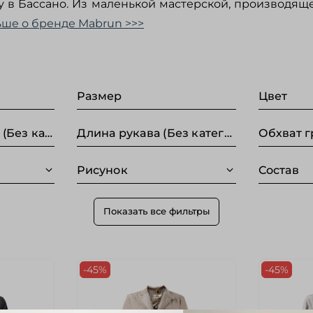
ду в Бассано. Из маленькой мастерской, производящ
ьше о бренде Mabrun >>>
Размер
Цвет
Длина по спинке (Без категории)
Длина рукава (Без категории)
Рисунок
Состав
Показать все фильтры
-45%
-45%