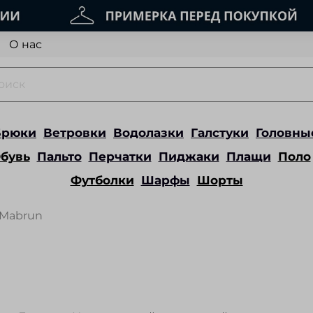
О нас
Брюки
Ветровки
Водолазки
Галстуки
Головны
бувь
Пальто
Перчатки
Пиджаки
Плащи
Поло
Футболки
Шарфы
Шорты
Mabrun