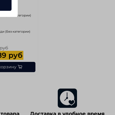
ва (Без категории)
ди (Без категории)
 руб
89 руб
корзину
 товара
Доставка в удобное время