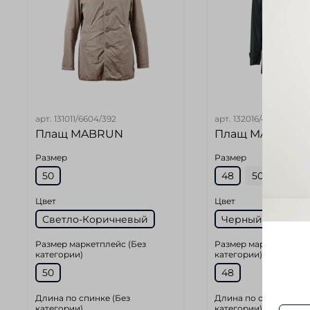
арт.
131011/6604/392
арт.
132016/4060/399
Плащ MABRUN
Плащ MABRUN
Размер
Размер
50
48
50
Цвет
Цвет
Светло-Коричневый
Черный
Размер маркетплейс (Без
Размер маркетплейс 
категории)
категории)
50
48
Длина по спинке (Без
Длина по спинке (Без
категории)
категории)