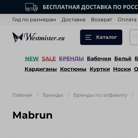
Гид по размерам
Доставка
Возврат
Оплата
Каталог
NEW
SALE
БРЕНДЫ
Бабочки
Бельё
Кардиганы
Костюмы
Куртки
Носки
О
Главная
Бренды
Бренды по алфавиту
Mabrun