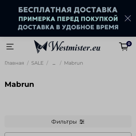
0
Главная
SALE
...
Mabrun
Mabrun
Фильтры