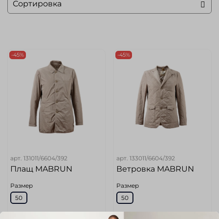
-45%
-45%
арт.
131011/6604/392
арт.
133011/6604/392
Плащ MABRUN
Ветровка MABRUN
Размер
Размер
50
50
Цвет
Цвет