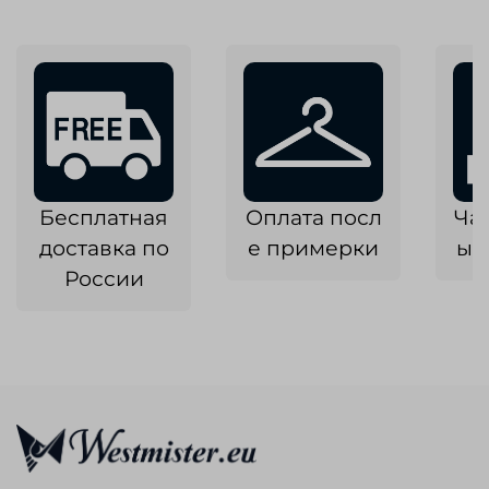
Бесплатная
Оплата посл
Ча
доставка по
е примерки
ык
России