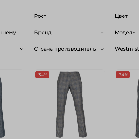
Рост
Цвет
Длина по внутреннему шву (Без категории)
Бренд
Модель
Страна производитель
Westmist
-34%
-34%