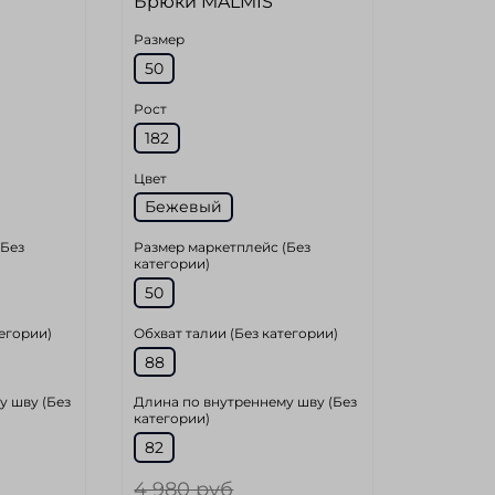
Брюки MALMIS
Размер
50
Рост
182
Цвет
Бежевый
(Без
Размер маркетплейс (Без
категории)
50
тегории)
Обхват талии (Без категории)
88
у шву (Без
Длина по внутреннему шву (Без
категории)
82
4 980 руб