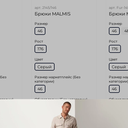
арт.
2145/146
арт.
Fur-14
Брюки MALMIS
Брюки 
Размер
Размер
46
46
4
Рост
Рост
176
176
Цвет
Цвет
Серый
Серый
(Без
Размер маркетплейс (Без
Размер ма
категории)
категории
46
46
тегории)
Обхват талии (Без категории)
Обхват тал
80
80
у шву (Без
Длина по внутреннему шву (Без
Длина по 
категории)
категории