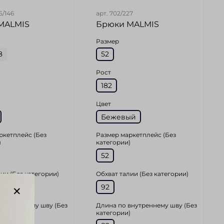
5/146
арт.
702/227
MALMIS
Брюки MALMIS
Размер
8
52
Рост
182
Цвет
Бежевый
ркетплейс (Без
Размер маркетплейс (Без
)
категории)
52
ии (Без категории)
Обхват талии (Без категории)
92
внутреннему шву (Без
Длина по внутреннему шву (Без
)
категории)