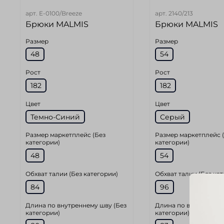
арт.
E-0100/Breeze
арт.
2140/213
Брюки MALMIS
Брюки MALMIS
Размер
Размер
48
54
Рост
Рост
182
182
Цвет
Цвет
Темно-Синий
Серый
Размер маркетплейс (Без
Размер маркетплейс 
категории)
категории)
48
54
Обхват талии (Без категории)
Обхват талии (Без ка
84
96
Длина по внутреннему шву (Без
Длина по внутреннем
категории)
категории)