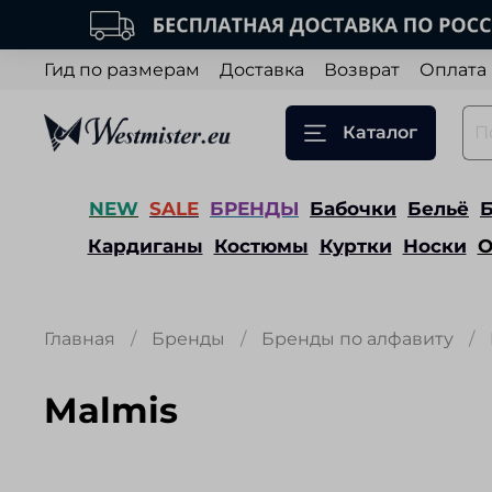
Гид по размерам
Доставка
Возврат
Оплата
Каталог
NEW
SALE
БРЕНДЫ
Бабочки
Бельё
Кардиганы
Костюмы
Куртки
Носки
О
Главная
Бренды
Бренды по алфавиту
Malmis