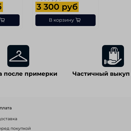
б
3 300 руб
В корзину
а после примерки
Частичный выкуп
плата
доставка
еред покупкой