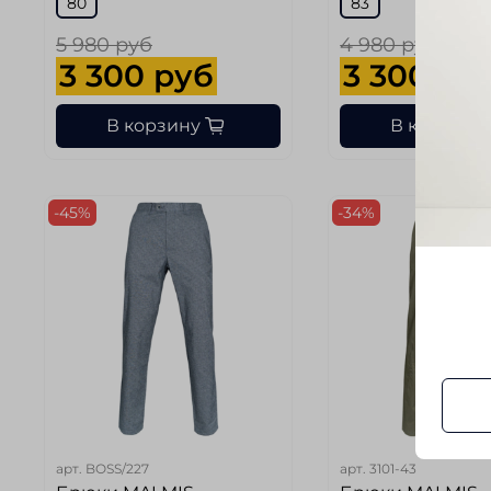
80
83
5 980 руб
4 980 руб
3 300 руб
3 300 ру
В корзину
В корзину
-45%
-34%
арт.
BOSS/227
арт.
3101-43