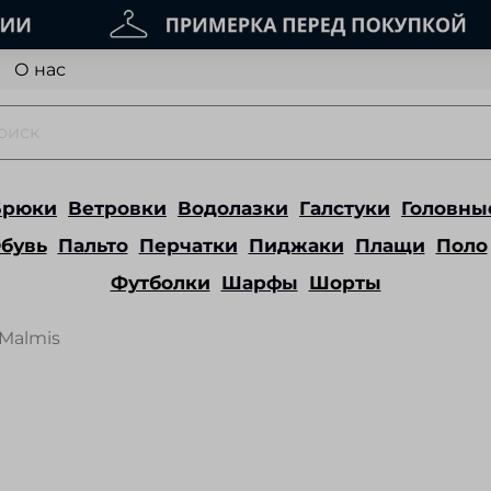
О нас
Брюки
Ветровки
Водолазки
Галстуки
Головны
бувь
Пальто
Перчатки
Пиджаки
Плащи
Поло
Футболки
Шарфы
Шорты
Malmis