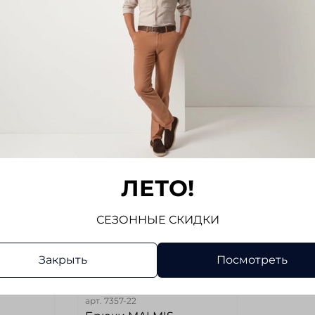
80
80
4 980 руб
4 980 
б
3 300 руб
3 30
В корзину
В 
-34%
ЛЕТО!
СЕЗОННЫЕ СКИДКИ
Закрыть
Посмотреть
арт.
7357-22