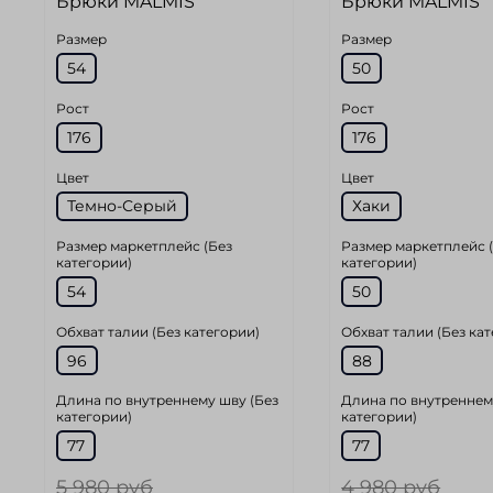
Брюки MALMIS
Брюки MALMIS
Размер
Размер
54
50
Рост
Рост
176
176
Цвет
Цвет
Темно-Серый
Хаки
Размер маркетплейс (Без
Размер маркетплейс 
категории)
категории)
54
50
Обхват талии (Без категории)
Обхват талии (Без ка
96
88
Длина по внутреннему шву (Без
Длина по внутреннем
категории)
категории)
77
77
5 980 руб
4 980 руб