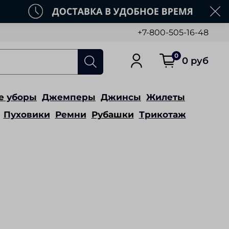
+7-800-505-16-48
0
0 руб
е уборы
Джемперы
Джинсы
Жилеты
Пуховики
Ремни
Рубашки
Трикотаж