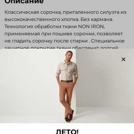
Описание
Классическая сорочка, приталенного силуэта из
высококачественного хлопка. Без кармана.
Технология обработки ткани NON IRON,
применяемая при пошиве сорочки, позволяет
не гладить сорочку после стирки . Специальное
защитное покрытие ткани обеспечит долгий
срок службы рубашки и защиту от
проникновения грязи в волокна ткани.
Прекрасно подходит для торжественных
церемоний.
Отзывы
Отзывов еще никто не оставлял
Написать отзыв
ЛЕТО!