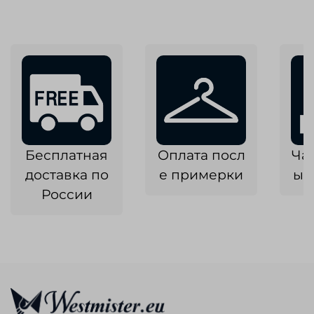
Бесплатная
Оплата посл
Ча
доставка по
е примерки
ык
России