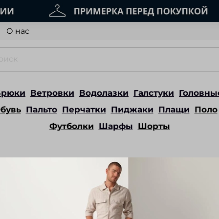
О нас
Брюки
Ветровки
Водолазки
Галстуки
Головны
бувь
Пальто
Перчатки
Пиджаки
Плащи
Поло
Футболки
Шарфы
Шорты