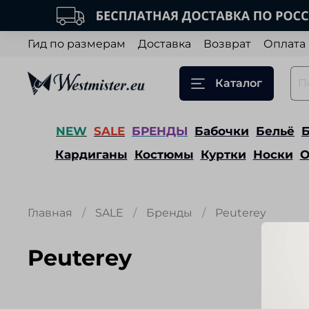
Гид по размерам
Доставка
Возврат
Оплата
Каталог
NEW
SALE
БРЕНДЫ
Бабочки
Бельё
Кардиганы
Костюмы
Куртки
Носки
О
Главная
SALE
Бренды
Peuterey
Peuterey