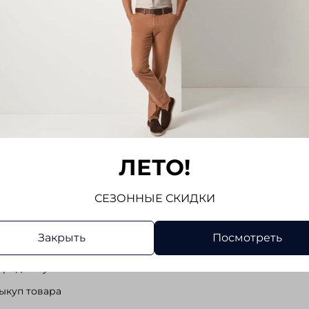
найдено
а после примерки
Частичный выкуп
ЛЕТО!
СЕЗОННЫЕ СКИДКИ
плата
Закрыть
Посмотреть
доставка
еред покупкой
ыкуп товара