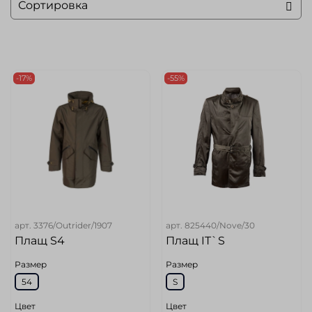
-17%
-55%
арт.
3376/Outrider/1907
арт.
825440/Nove/30
Плащ S4
Плащ IT`S
Размер
Размер
54
S
Цвет
Цвет