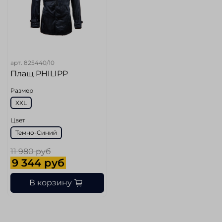
арт.
825440/10
Плащ PHILIPP
Размер
XXL
Цвет
Темно-Синий
11 980 руб
9 344 руб
В корзину