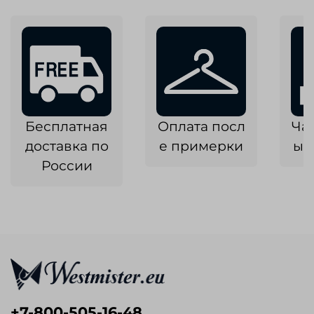
Бесплатная
Оплата посл
Ча
доставка по
е примерки
ык
России
+7-800-505-16-48