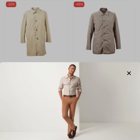
-22%
-45%
арт.
34079/350900/23
арт.
131011/6604/392
Плащ ERES
Плащ MABRUN
Размер
Размер
54
50
Цвет
Цвет
Бежевый
Светло-Коричневый
Размер маркетплейс (Без
категории)
50