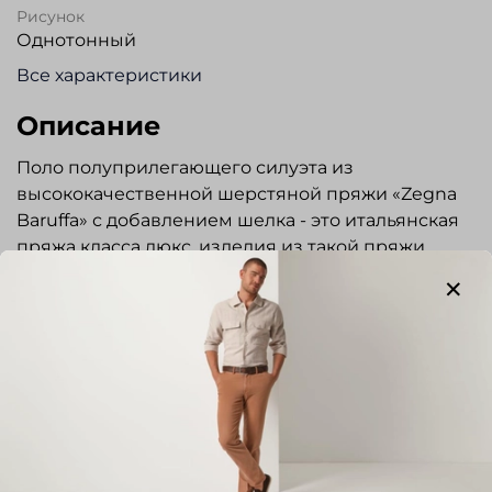
Рисунок
Однотонный
Все характеристики
Описание
Поло полуприлегающего силуэта из
высококачественной шерстяной пряжи «Zegna
Baruffa» с добавлением шелка - это итальянская
пряжа класса люкс, изделия из такой пряжи
мягкие, устойчивы к пилингу и выцветанию, а
так же мало подвержены усадке. Шелковые нити
облегчают изделие, придают им изысканную
элегантность, легкость и стильный шарм.
Воротник отложной. Застежка на молнию.
Передняя часть с рисунком, спинка и рукава
однотонные. Низ изделия и рукавов на резинке.
Показать полностью
Стильная и элегантная вещь отлично подойдет
для повседневной носки.