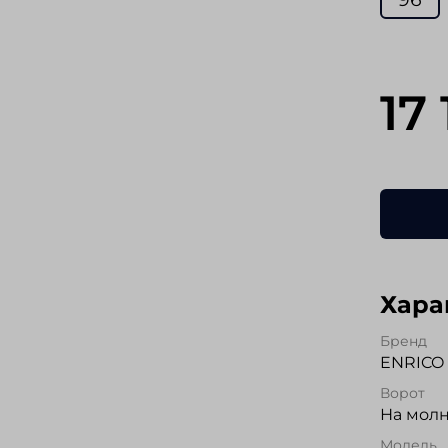
17
Хара
Бренд
ENRICO 
Ворот
На мол
Модель