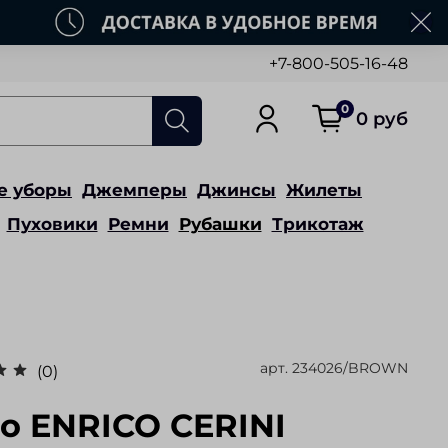
+7-800-505-16-48
0
0 руб
е уборы
Джемперы
Джинсы
Жилеты
Пуховики
Ремни
Рубашки
Трикотаж
арт.
234026/BROWN
(0)
о ENRICO CERINI