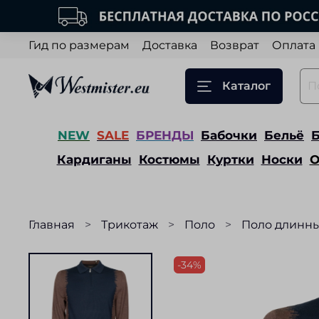
Гид по размерам
Доставка
Возврат
Оплата
Каталог
NEW
SALE
БРЕНДЫ
Бабочки
Бельё
Кардиганы
Костюмы
Куртки
Носки
О
Главная
Трикотаж
Поло
Поло длинны
-34%