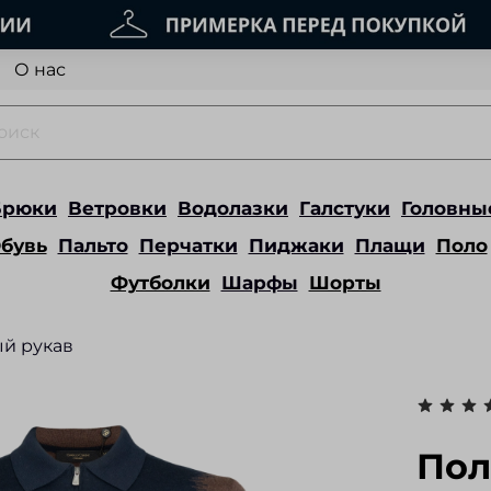
О нас
Брюки
Ветровки
Водолазки
Галстуки
Головны
бувь
Пальто
Перчатки
Пиджаки
Плащи
Поло
Футболки
Шарфы
Шорты
й рукав
Пол