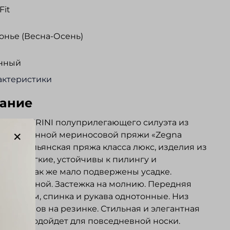
Fit
нье (Весна-Осень)
нный
актеристики
ание
RICO CERINI полуприлегающего силуэта из
качественной мериносовой пряжи «Zegna
»-это итальянская пряжа класса люкс, изделия из
ряжи мягкие, устойчивы к пилингу и
нию, а так же мало подвержены усадке.
к отложной. Застежка на молнию. Передняя
 рисунком, спинка и рукава однотонные. Низ
 и рукавов на резинке. Стильная и элегантная
лично подойдет для повседневной носки.