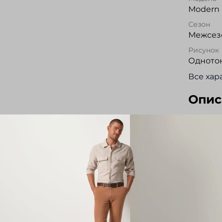
Modern 
Сезон
Межсезо
Рисунок
Одното
Все хар
Опис
Поло EN
высоко
Baruffa
такой п
выцвета
Воротни
часть с
изделия
вещь от