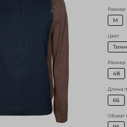
Размер
M
Цвет
Темн
Размер 
48
Длина п
66
Обхват 
96