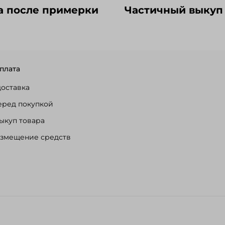
а после примерки
Частичный выкуп
плата
доставка
еред покупкой
ыкуп товара
озмещение средств