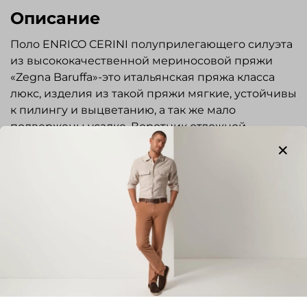
Описание
Поло ENRICO CERINI полуприлегающего силуэта
из высококачественной мериносовой пряжи
«Zegna Baruffa»-это итальянская пряжа класса
люкс, изделия из такой пряжи мягкие, устойчивы
к пилингу и выцветанию, а так же мало
подвержены усадке. Воротник отложной.
Застежка на молнию. Передняя часть с рисунком,
спинка и рукава однотонные. Низ изделия и
рукавов на резинке. Стильная и элегантная вещь
отлично подойдет для повседневной носки.
Показать полностью
Отзывы
Отзывов еще никто не оставлял