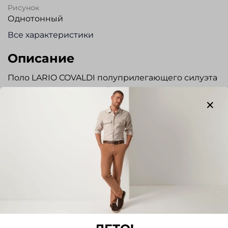
Рисунок
Однотонный
Все характеристики
Описание
Поло LARIO COVALDI полуприлегающего силуэта
из высококачественной шерсти мериноса.
Воротник отложной. Застежка на молнию. Низ
изделия и рукавов на резинке. Стильная и
элегантная вещь отлично подойдет для
повседневной носки.
Отзывы
Отзывов еще никто не оставлял
Написать отзыв