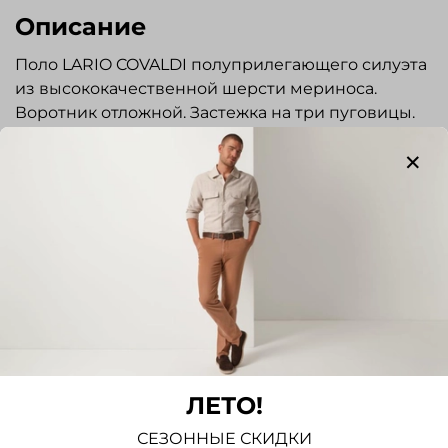
Описание
Поло LARIO COVALDI полуприлегающего силуэта
из высококачественной шерсти мериноса.
Воротник отложной. Застежка на три пуговицы.
Низ изделия и рукавов на резинке. Стильная и
элегантная вещь отлично подойдет для
повседневной носки.
Отзывы
Отзывов еще никто не оставлял
Написать отзыв
ЛЕТО!
СЕЗОННЫЕ СКИДКИ