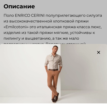
Описание
Поло ENRICO CERINI полуприлегающего силуэта
из высококачественной хлопковой пряжи
«Emilcotoni»-это итальянская пряжа класса люкс,
изделия из такой пряжи мягкие, устойчивы к
пилингу и выцветанию, а так же мало
подвержены усадке. Воротник отложной.
Застежка на три пуговицы. Низ изделия и
рукавов на резинке. Передняя часть поло с
рисунком, спинка гладкая. Стильная и элегантная
вещь отлично подойдет для повседневной
носки.
Показать полностью
Отзывы
Отзывов еще никто не оставлял