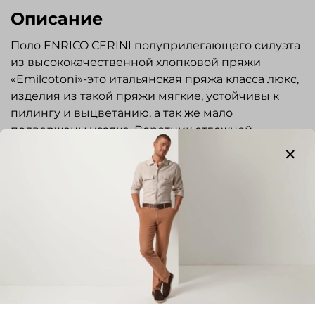
Описание
Поло ENRICO CERINI полуприлегающего силуэта
из высококачественной хлопковой пряжи
«Emilcotoni»-это итальянская пряжа класса люкс,
изделия из такой пряжи мягкие, устойчивы к
пилингу и выцветанию, а так же мало
подвержены усадке. Воротник отложной.
Застежка на молнии. Низ изделия и рукавов на
резинке. Передняя часть поло с рисунком,
спинка гладкая. Стильная и элегантная вещь
отлично подойдет для повседневной носки.
Показать полностью
Отзывы
Отзывов еще никто не оставлял