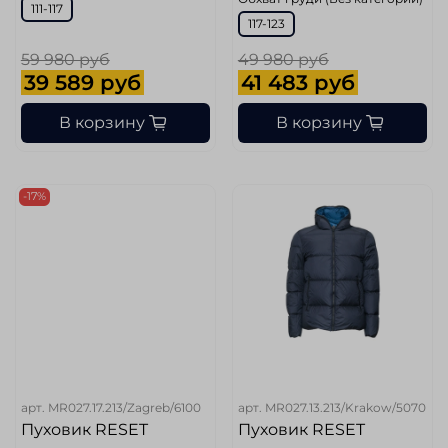
111-117
117-123
59 980 руб
49 980 руб
39 589 руб
41 483 руб
В корзину
В корзину
-17%
арт.
MR027.17.213/Zagreb/6100
арт.
MR027.13.213/Krakow/5070
Пуховик RESET
Пуховик RESET