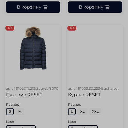
В корзину
В корзину
-17%
-17%
арт.
MR027.17.213/Zagreb/5070
арт.
MR003.30.223/Bucharest
Пуховик RESET
Куртка RESET
Размер
Размер
S
M
L
XL
XXL
Цвет
Цвет