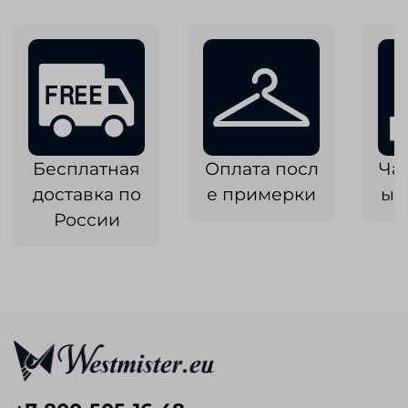
Бесплатная
Оплата посл
Ча
доставка по
е примерки
ык
России