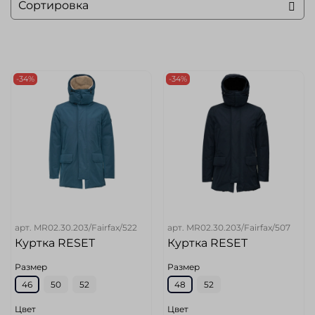
-34%
-34%
арт.
MR02.30.203/Fairfax/522
арт.
MR02.30.203/Fairfax/507
Куртка RESET
Куртка RESET
Размер
Размер
46
50
52
48
52
Цвет
Цвет