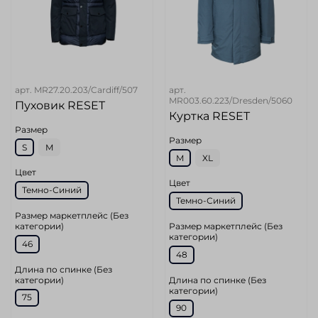
арт.
MR27.20.203/Cardiff/507
арт.
MR003.60.223/Dresden/5060
Пуховик RESET
Куртка RESET
Размер
Размер
S
M
M
XL
Цвет
Цвет
Темно-Синий
Темно-Синий
Размер маркетплейс (Без
категории)
Размер маркетплейс (Без
категории)
46
48
Длина по спинке (Без
категории)
Длина по спинке (Без
категории)
75
90