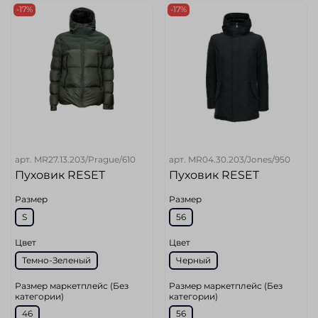
-17%
-17%
арт.
MR27.13.203/Prague/610
арт.
MR04.30.203/Jones/950
Пуховик RESET
Пуховик RESET
Размер
Размер
S
56
Цвет
Цвет
Темно-Зеленый
Черный
Размер маркетплейс (Без
Размер маркетплейс (Без
категории)
категории)
46
56