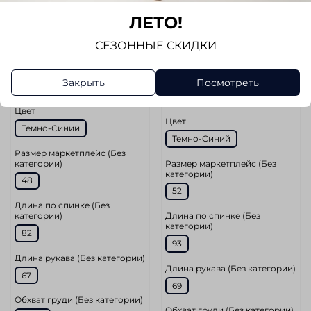
ЛЕТО!
арт.
MR004.20.223/Anchorage
арт.
MR010.20.223/Southampton
Куртка RESET
СЕЗОННЫЕ СКИДКИ
Пуховик RESET
Размер
Размер
Закрыть
Посмотреть
M
L
XL
XL
Цвет
Цвет
Темно-Синий
Темно-Синий
Размер маркетплейс (Без
категории)
Размер маркетплейс (Без
категории)
48
52
Длина по спинке (Без
категории)
Длина по спинке (Без
категории)
82
93
Длина рукава (Без категории)
Длина рукава (Без категории)
67
69
Обхват груди (Без категории)
Обхват груди (Без категории)