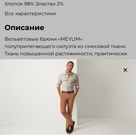
Хлопок 98% Эластан 2%
Все характеристики
Описание
Вельветовые брюки «MEYLIM»
полуприлегающего силуэта из смесовой ткани.
Ткань повышенной растяжимости, практически
не мнется. Гульфик на молнии, пояс
застегивается на пуговицу. Боковые карманы
расположены наклонно. Задние карманы с
застежкой на пуговицы. Брюки прекрасно
сочетаются с сорочками и трикотажем. Отлично
подходят для повседневной носки.
Отзывы
Отзывов еще никто не оставлял