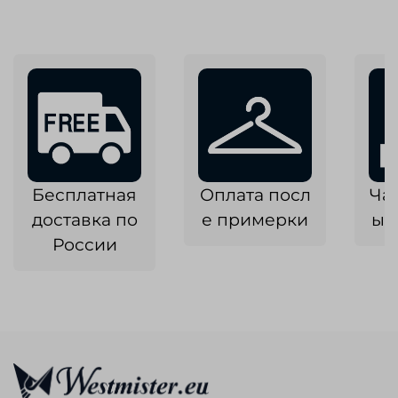
Бесплатная
Оплата посл
Ча
доставка по
е примерки
ык
России