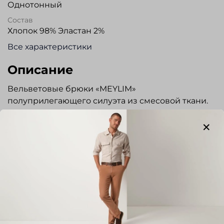
Однотонный
Состав
Хлопок 98% Эластан 2%
Все характеристики
Описание
Вельветовые брюки «MEYLIM»
полуприлегающего силуэта из смесовой ткани.
Ткань повышенной растяжимости, практически
не мнется. Гульфик на молнии, пояс
застегивается на пуговицу. Боковые карманы
расположены наклонно. Задние карманы с
застежкой на пуговицы. Брюки прекрасно
сочетаются с сорочками и трикотажем. Отлично
подходят для повседневной носки.
Отзывы