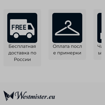
Бесплатная
Оплата посл
Ча
доставка по
е примерки
ык
России