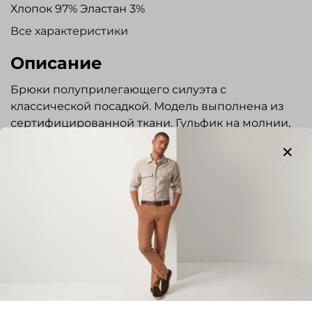
Хлопок 97% Эластан 3%
Все характеристики
Описание
Брюки полуприлегающего силуэта с
классической посадкой. Модель выполнена из
сертифицированной ткани. Гульфик на молнии,
пояс застегивается на пуговицу и крючок.
Боковые карманы расположены наклонно.
Задние карманы с застежкой на пуговицы.
Брюки прекрасно сочетаются с сорочками и
трикотажем.
Отзывы
Отзывов еще никто не оставлял