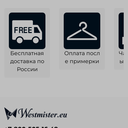
Бесплатная
Оплата посл
Ча
доставка по
е примерки
ык
России