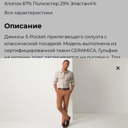
Хлопок 67% Полиэстер 29% Эластан4%
Все характеристики
Описание
Джинсы 5-Pocket прилегающего силуэта с
классической посадкой. Модель выполнена из
сертифицированной ткани CERAMICA. Гульфик
на молнии, пояс застегивается на пуговицу. Три
кармана спереди и два накладных сзади. Шлевки
под ремень, карманы обработаны строчкой в тон
брюк. Логотип «Alberto» выполнен из кожи.
Джинсы прекрасно сочетаются с сорочками и
трикотажем.
Отзывы
Отзывов еще никто не оставлял