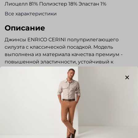
Лиоцелл 81% Полиэстер 18% Эластан 1%
Все характеристики
Описание
Джинсы ENRICO CERINI полуприлегающего
силуэта с классической посадкой. Модель
выполнена из материала качества премиум -
повышенной эластичности, устойчивый к
деформации. Гульфик на молнии, пояс
застегивается на пуговицу. Для
дополнительного комфорта в поясе
предусмотрена эластичная резинка. Три
кармана спереди и два накладных сзади. Швы
обработаны строчкой в тон изделия.
Эксклюзивная фурнитура. Джинсы прекрасно
Показать полностью
сочетаются с сорочками и трикотажем.
Отличный вариант для повседневной носки,
Отзывы
прогулок и путешествий.