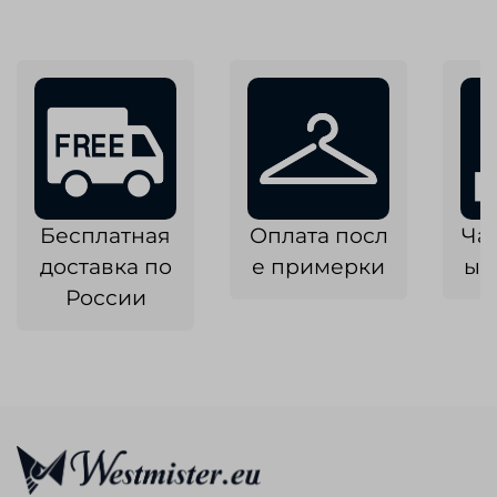
Бесплатная
Оплата посл
Ча
доставка по
е примерки
ык
России