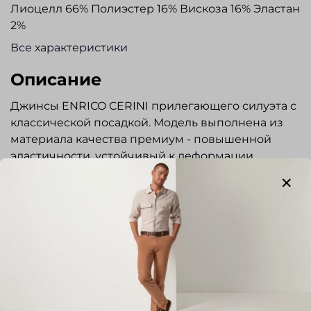
Лиоцелл 66% Полиэстер 16% Вискоза 16% Эластан
2%
Все характеристики
Описание
Джинсы ENRICO CERINI прилегающего силуэта с
классической посадкой. Модель выполнена из
материала качества премиум - повышенной
эластичности, устойчивый к деформации.
Гульфик на молнии, пояс застегивается на
пуговицу. Три кармана спереди и два накладных
сзади. Швы обработаны строчкой в тон изделия.
Эксклюзивная фурнитура. Джинсы прекрасно
сочетаются с сорочками и трикотажем.
Отличный вариант для повседневной носки,
прогулок и путешествий.
Показать полностью